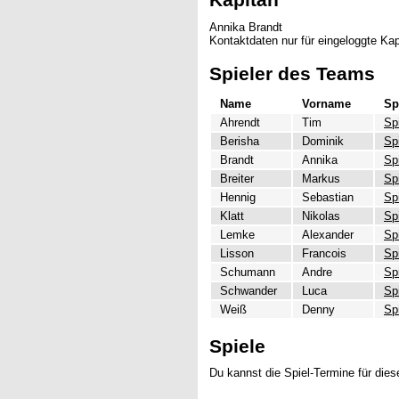
Annika Brandt
Kontaktdaten nur für eingeloggte Kap
Spieler des Teams
Name
Vorname
Sp
Ahrendt
Tim
Sp
Berisha
Dominik
Sp
Brandt
Annika
Sp
Breiter
Markus
Sp
Hennig
Sebastian
Sp
Klatt
Nikolas
Sp
Lemke
Alexander
Sp
Lisson
Francois
Sp
Schumann
Andre
Sp
Schwander
Luca
Sp
Weiß
Denny
Sp
Spiele
Du kannst die Spiel-Termine für di