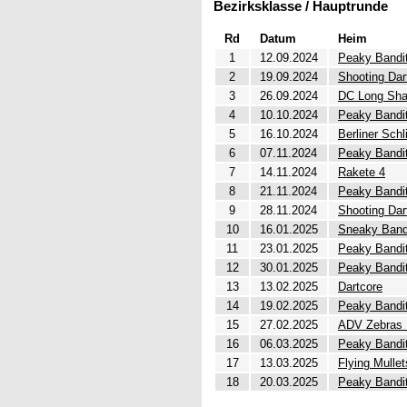
Bezirksklasse / Hauptrunde
Rd
Datum
Heim
1
12.09.2024
Peaky Bandi
2
19.09.2024
Shooting Dar
3
26.09.2024
DC Long Sha
4
10.10.2024
Peaky Bandi
5
16.10.2024
Berliner Schl
6
07.11.2024
Peaky Bandi
7
14.11.2024
Rakete 4
8
21.11.2024
Peaky Bandi
9
28.11.2024
Shooting Dart
10
16.01.2025
Sneaky Band
11
23.01.2025
Peaky Bandi
12
30.01.2025
Peaky Bandi
13
13.02.2025
Dartcore
14
19.02.2025
Peaky Bandi
15
27.02.2025
ADV Zebras B
16
06.03.2025
Peaky Bandi
17
13.03.2025
Flying Mullet
18
20.03.2025
Peaky Bandi