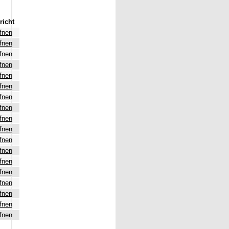
richt
fnen
fnen
fnen
fnen
fnen
fnen
fnen
fnen
fnen
fnen
fnen
fnen
fnen
fnen
fnen
fnen
fnen
fnen