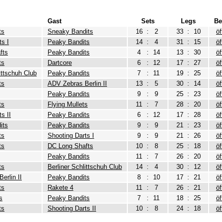
Gast
Sets
Legs
Be
ts
Sneaky Bandits
16
:
2
33
:
10
öf
ts I
Peaky Bandits
14
:
4
31
:
15
öf
fts
Peaky Bandits
4
:
14
13
:
30
öf
ts
Dartcore
6
:
12
17
:
27
öf
ittschuh Club
Peaky Bandits
7
:
11
19
:
25
öf
ts
ADV Zebras Berlin II
13
:
5
30
:
14
öf
Peaky Bandits
9
:
9
25
:
23
öf
ts
Flying Mullets
11
:
7
28
:
20
öf
s II
Peaky Bandits
6
:
12
17
:
28
öf
its
Peaky Bandits
9
:
9
21
:
23
öf
ts
Shooting Darts I
9
:
9
21
:
26
öf
ts
DC Long Shafts
10
:
8
25
:
18
öf
Peaky Bandits
11
:
7
26
:
20
öf
ts
Berliner Schlittschuh Club
14
:
4
30
:
12
öf
erlin II
Peaky Bandits
8
:
10
17
:
21
öf
ts
Rakete 4
11
:
7
26
:
21
öf
s
Peaky Bandits
7
:
11
18
:
25
öf
ts
Shooting Darts II
10
:
8
24
:
18
öf