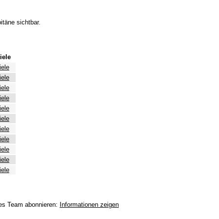
itäne sichtbar.
iele
iele
iele
iele
iele
iele
iele
iele
iele
iele
iele
iele
eses Team abonnieren:
Informationen zeigen