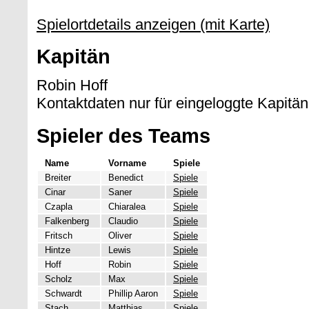
Spielortdetails anzeigen (mit Karte)
Kapitän
Robin Hoff
Kontaktdaten nur für eingeloggte Kapitän
Spieler des Teams
Name
Vorname
Spiele
Breiter
Benedict
Spiele
Cinar
Saner
Spiele
Czapla
Chiaralea
Spiele
Falkenberg
Claudio
Spiele
Fritsch
Oliver
Spiele
Hintze
Lewis
Spiele
Hoff
Robin
Spiele
Scholz
Max
Spiele
Schwardt
Phillip Aaron
Spiele
Stach
Matthias
Spiele