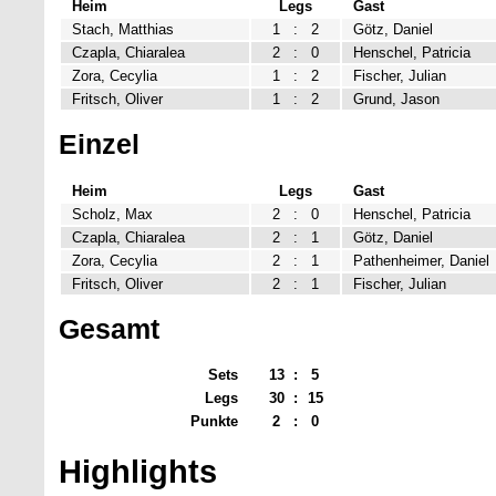
Heim
Legs
Gast
Stach, Matthias
1
:
2
Götz, Daniel
Czapla, Chiaralea
2
:
0
Henschel, Patricia
Zora, Cecylia
1
:
2
Fischer, Julian
Fritsch, Oliver
1
:
2
Grund, Jason
Einzel
Heim
Legs
Gast
Scholz, Max
2
:
0
Henschel, Patricia
Czapla, Chiaralea
2
:
1
Götz, Daniel
Zora, Cecylia
2
:
1
Pathenheimer, Daniel
Fritsch, Oliver
2
:
1
Fischer, Julian
Gesamt
Sets
13
:
5
Legs
30
:
15
Punkte
2
:
0
Highlights