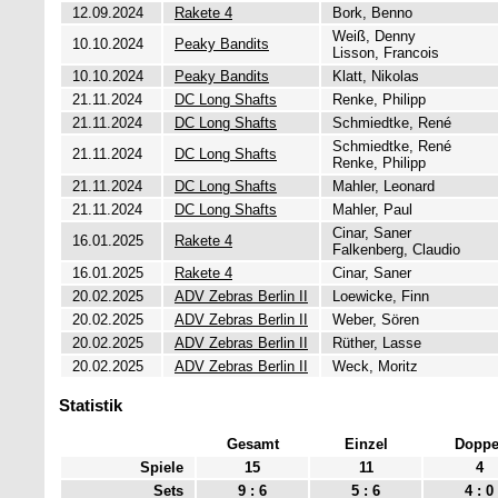
12.09.2024
Rakete 4
Bork, Benno
Weiß, Denny
10.10.2024
Peaky Bandits
Lisson, Francois
10.10.2024
Peaky Bandits
Klatt, Nikolas
21.11.2024
DC Long Shafts
Renke, Philipp
21.11.2024
DC Long Shafts
Schmiedtke, René
Schmiedtke, René
21.11.2024
DC Long Shafts
Renke, Philipp
21.11.2024
DC Long Shafts
Mahler, Leonard
21.11.2024
DC Long Shafts
Mahler, Paul
Cinar, Saner
16.01.2025
Rakete 4
Falkenberg, Claudio
16.01.2025
Rakete 4
Cinar, Saner
20.02.2025
ADV Zebras Berlin II
Loewicke, Finn
20.02.2025
ADV Zebras Berlin II
Weber, Sören
20.02.2025
ADV Zebras Berlin II
Rüther, Lasse
20.02.2025
ADV Zebras Berlin II
Weck, Moritz
Statistik
Gesamt
Einzel
Doppe
Spiele
15
11
4
Sets
9 : 6
5 : 6
4 : 0