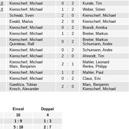
II
Kienscherf, Michael
0
:
2
Kunde, Tim
II
Kienscherf, Michael
1
:
2
Weber, Sören
Schwab, Sven
2
:
0
Kienscherf, Michael
Ewald, Marius
2
:
0
Kienscherf, Michael
Kienscherf, Michael
0
:
2
Brandt, Annika
Kienscherf, Michael
1
:
2
Breiter, Markus
Kienscherf, Michael
Breiter, Markus
0
:
2
Quindeau, Ralf
Schumann, Andre
Kienscherf, Michael
0
:
2
Schumann, Andre
Kienscherf, Michael
2
:
0
Ahrendt, Tim
Kienscherf, Michael
Mahler, Leonard
2
:
1
Marx, Benjamin
Renke, Philipp
Kienscherf, Michael
1
:
2
Mahler, Paul
Kienscherf, Michael
0
:
2
Claus, Eric
Gawlitza, Tobias
Marx, Benjamin
2
:
0
Knoch, Alexander
Kienscherf, Michael
Einzel
Doppel
10
4
1 : 9
1 : 3
5 : 18
2 : 7