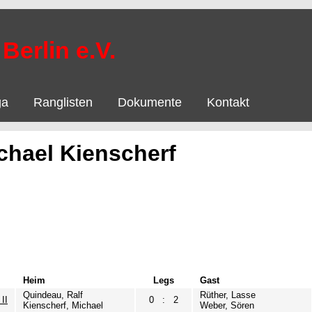
Berlin e.V.
ga
Ranglisten
Dokumente
Kontakt
chael Kienscherf
Heim
Legs
Gast
Quindeau, Ralf
Rüther, Lasse
II
0
:
2
Kienscherf, Michael
Weber, Sören