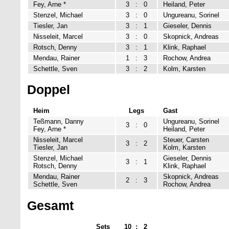
Fey, Arne *
3
:
0
Heiland, Peter
Stenzel, Michael
3
:
0
Ungureanu, Sorinel
Tiesler, Jan
3
:
1
Gieseler, Dennis
Nisseleit, Marcel
3
:
0
Skopnick, Andreas
Rotsch, Denny
3
:
1
Klink, Raphael
Mendau, Rainer
1
:
3
Rochow, Andrea
Schettle, Sven
3
:
2
Kolm, Karsten
Doppel
Heim
Legs
Gast
Teßmann, Danny
Ungureanu, Sorinel
3
:
0
Fey, Arne *
Heiland, Peter
Nisseleit, Marcel
Steuer, Carsten
3
:
2
Tiesler, Jan
Kolm, Karsten
Stenzel, Michael
Gieseler, Dennis
3
:
1
Rotsch, Denny
Klink, Raphael
Mendau, Rainer
Skopnick, Andreas
2
:
3
Schettle, Sven
Rochow, Andrea
Gesamt
Sets
10
:
2