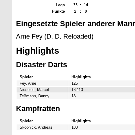
Legs
33
:
14
Punkte
2
:
0
Eingesetzte Spieler anderer Man
Arne Fey (D. D. Reloaded)
Highlights
Disaster Darts
Spieler
Highlights
Fey, Arne
126
Nisseleit, Marcel
18 110
Teßmann, Danny
18
Kampfratten
Spieler
Highlights
Skopnick, Andreas
180