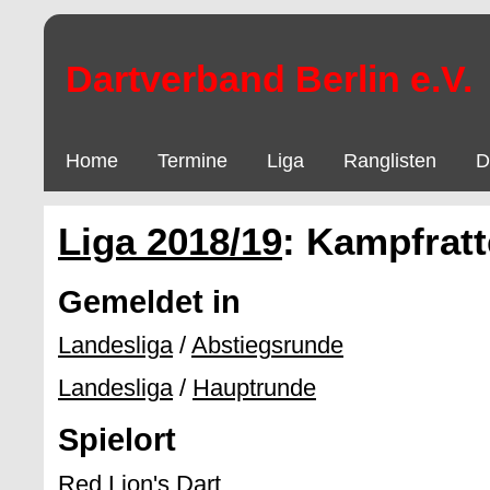
Dartverband Berlin e.V.
Home
Termine
Liga
Ranglisten
D
Liga 2018/19
: Kampfrat
Gemeldet in
Landesliga
/
Abstiegsrunde
Landesliga
/
Hauptrunde
Spielort
Red Lion's Dart