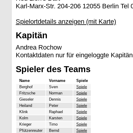
Karl-Marx-Str. 204-206 12055 Berlin Tel
Spielortdetails anzeigen (mit Karte)
Kapitän
Andrea Rochow
Kontaktdaten nur für eingeloggte Kapitän
Spieler des Teams
Name
Vorname
Spiele
Berghof
Sven
Spiele
Fritzsche
Norman
Spiele
Gieseler
Dennis
Spiele
Heiland
Peter
Spiele
Klink
Raphael
Spiele
Kolm
Karsten
Spiele
Krieger
Timo
Spiele
Pfützenreuter
Bernd
Spiele