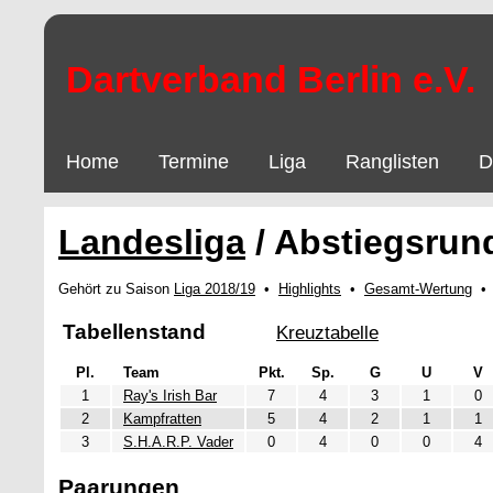
Dartverband Berlin e.V.
Home
Termine
Liga
Ranglisten
D
Landesliga
/ Abstiegsrun
Gehört zu Saison
Liga 2018/19
•
Highlights
•
Gesamt-Wertung
Tabellenstand
Kreuztabelle
Pl.
Team
Pkt.
Sp.
G
U
V
1
Ray's Irish Bar
7
4
3
1
0
2
Kampfratten
5
4
2
1
1
3
S.H.A.R.P. Vader
0
4
0
0
4
Paarungen