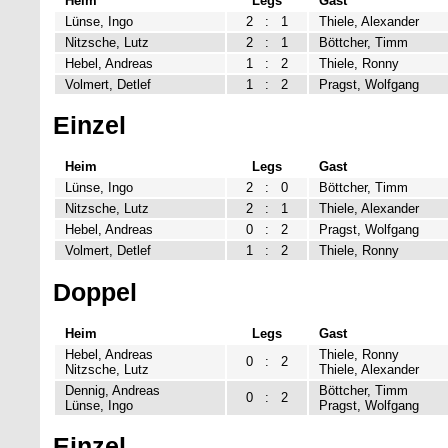
Heim
Legs
Gast
Lünse, Ingo
2
:
1
Thiele, Alexander
Nitzsche, Lutz
2
:
1
Böttcher, Timm
Hebel, Andreas
1
:
2
Thiele, Ronny
Volmert, Detlef
1
:
2
Pragst, Wolfgang
Einzel
Heim
Legs
Gast
Lünse, Ingo
2
:
0
Böttcher, Timm
Nitzsche, Lutz
2
:
1
Thiele, Alexander
Hebel, Andreas
0
:
2
Pragst, Wolfgang
Volmert, Detlef
1
:
2
Thiele, Ronny
Doppel
Heim
Legs
Gast
Hebel, Andreas
Thiele, Ronny
0
:
2
Nitzsche, Lutz
Thiele, Alexander
Dennig, Andreas
Böttcher, Timm
0
:
2
Lünse, Ingo
Pragst, Wolfgang
Einzel