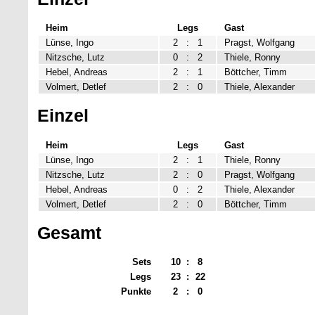
Heim
Legs
Gast
Lünse, Ingo
2
:
1
Pragst, Wolfgang
Nitzsche, Lutz
0
:
2
Thiele, Ronny
Hebel, Andreas
2
:
1
Böttcher, Timm
Volmert, Detlef
2
:
0
Thiele, Alexander
Einzel
Heim
Legs
Gast
Lünse, Ingo
2
:
1
Thiele, Ronny
Nitzsche, Lutz
2
:
0
Pragst, Wolfgang
Hebel, Andreas
0
:
2
Thiele, Alexander
Volmert, Detlef
2
:
0
Böttcher, Timm
Gesamt
Sets
10
:
8
Legs
23
:
22
Punkte
2
:
0