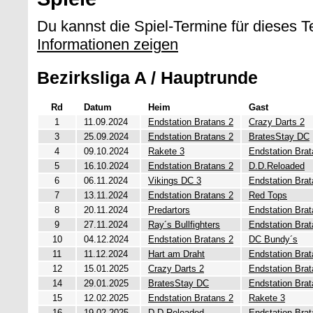
Du kannst die Spiel-Termine für dieses 
Informationen zeigen
Bezirksliga A / Hauptrunde
Rd
Datum
Heim
Gast
1
11.09.2024
Endstation Bratans 2
Crazy Darts 2
3
25.09.2024
Endstation Bratans 2
BratesStay DC
4
09.10.2024
Rakete 3
Endstation Brat
5
16.10.2024
Endstation Bratans 2
D.D.Reloaded
6
06.11.2024
Vikings DC 3
Endstation Brat
7
13.11.2024
Endstation Bratans 2
Red Tops
8
20.11.2024
Predartors
Endstation Brat
9
27.11.2024
Ray´s Bullfighters
Endstation Brat
10
04.12.2024
Endstation Bratans 2
DC Bundy´s
11
11.12.2024
Hart am Draht
Endstation Brat
12
15.01.2025
Crazy Darts 2
Endstation Brat
14
29.01.2025
BratesStay DC
Endstation Brat
15
12.02.2025
Endstation Bratans 2
Rakete 3
16
19.02.2025
D.D.Reloaded
Endstation Brat