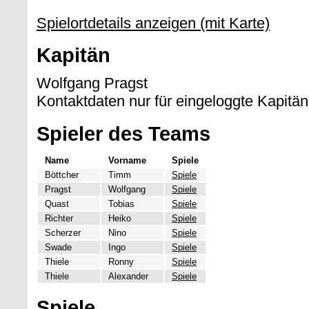
Spielortdetails anzeigen (mit Karte)
Kapitän
Wolfgang Pragst
Kontaktdaten nur für eingeloggte Kapitän
Spieler des Teams
Name
Vorname
Spiele
Böttcher
Timm
Spiele
Pragst
Wolfgang
Spiele
Quast
Tobias
Spiele
Richter
Heiko
Spiele
Scherzer
Nino
Spiele
Swade
Ingo
Spiele
Thiele
Ronny
Spiele
Thiele
Alexander
Spiele
Spiele