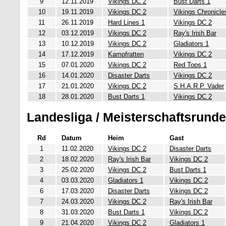
9
12.11.2019
Vikings DC 2
Bust Darts 1
10
19.11.2019
Vikings DC 2
Vikings Chronicle
11
26.11.2019
Hard Lines 1
Vikings DC 2
12
03.12.2019
Vikings DC 2
Ray's Irish Bar
13
10.12.2019
Vikings DC 2
Gladiators 1
14
17.12.2019
Kampfratten
Vikings DC 2
15
07.01.2020
Vikings DC 2
Red Tops 1
16
14.01.2020
Disaster Darts
Vikings DC 2
17
21.01.2020
Vikings DC 2
S.H.A.R.P. Vader
18
28.01.2020
Bust Darts 1
Vikings DC 2
Landesliga / Meisterschaftsrunde
Rd
Datum
Heim
Gast
1
11.02.2020
Vikings DC 2
Disaster Darts
2
18.02.2020
Ray's Irish Bar
Vikings DC 2
3
25.02.2020
Vikings DC 2
Bust Darts 1
4
03.03.2020
Gladiators 1
Vikings DC 2
6
17.03.2020
Disaster Darts
Vikings DC 2
7
24.03.2020
Vikings DC 2
Ray's Irish Bar
8
31.03.2020
Bust Darts 1
Vikings DC 2
9
21.04.2020
Vikings DC 2
Gladiators 1