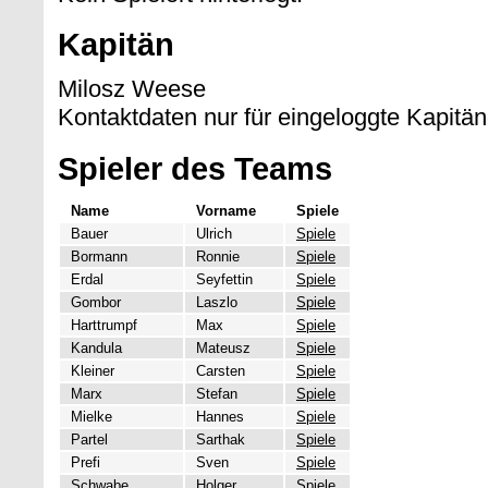
Kapitän
Milosz Weese
Kontaktdaten nur für eingeloggte Kapitän
Spieler des Teams
Name
Vorname
Spiele
Bauer
Ulrich
Spiele
Bormann
Ronnie
Spiele
Erdal
Seyfettin
Spiele
Gombor
Laszlo
Spiele
Harttrumpf
Max
Spiele
Kandula
Mateusz
Spiele
Kleiner
Carsten
Spiele
Marx
Stefan
Spiele
Mielke
Hannes
Spiele
Partel
Sarthak
Spiele
Prefi
Sven
Spiele
Schwabe
Holger
Spiele