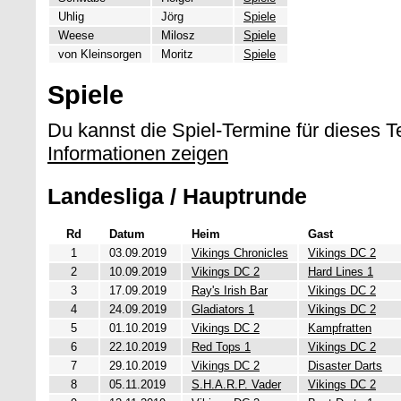
Uhlig
Jörg
Spiele
Weese
Milosz
Spiele
von Kleinsorgen
Moritz
Spiele
Spiele
Du kannst die Spiel-Termine für dieses 
Informationen zeigen
Landesliga / Hauptrunde
Rd
Datum
Heim
Gast
1
03.09.2019
Vikings Chronicles
Vikings DC 2
2
10.09.2019
Vikings DC 2
Hard Lines 1
3
17.09.2019
Ray's Irish Bar
Vikings DC 2
4
24.09.2019
Gladiators 1
Vikings DC 2
5
01.10.2019
Vikings DC 2
Kampfratten
6
22.10.2019
Red Tops 1
Vikings DC 2
7
29.10.2019
Vikings DC 2
Disaster Darts
8
05.11.2019
S.H.A.R.P. Vader
Vikings DC 2