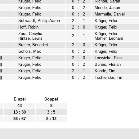
Krüger, Felix
0
:
2
Richter, Sarah
Krüger, Felix
0
:
2
Mende, Jason
Krüger, Felix
0
:
2
Marmulla, Daniel
Schwardt, Phillip Aaron
2
:
1
Krüger, Felix
Hoff, Robin
2
:
0
Krüger, Felix
Zora, Cecylia
Krüger, Felix
2
:
1
Hintze, Lewis
Mahler, Leonard
Breiter, Benedict
2
:
0
Krüger, Felix
Scholz, Max
0
:
2
Krüger, Felix
II
Krüger, Felix
2
:
0
Loewicke, Finn
II
Krüger, Felix
0
:
2
Bunes, Florian
II
Krüger, Felix
2
:
1
Kunde, Tim
II
Krüger, Felix
0
:
2
Tschierske, Tim
Einzel
Doppel
43
8
13 : 30
3 : 5
36 : 67
8 : 12