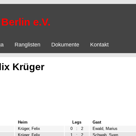
Berlin e.V.
ga
Ranglisten
Dokumente
Kontakt
lix Krüger
Heim
Legs
Gast
Krüger, Felix
0
:
2
Ewald, Marius
Krüger, Felix
1
:
2
Schwab, Sven