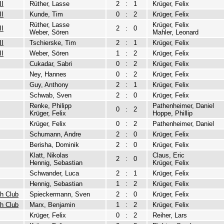
II
Rüther, Lasse
2
:
1
Krüger, Felix
II
Kunde, Tim
0
:
2
Krüger, Felix
Rüther, Lasse
Krüger, Felix
II
2
:
0
Weber, Sören
Mahler, Leonard
II
Tschierske, Tim
2
:
1
Krüger, Felix
II
Weber, Sören
1
:
2
Krüger, Felix
Cukadar, Sabri
0
:
2
Krüger, Felix
Ney, Hannes
0
:
2
Krüger, Felix
Guy, Anthony
2
:
1
Krüger, Felix
Schwab, Sven
2
:
0
Krüger, Felix
Renke, Philipp
Pathenheimer, Daniel
0
:
2
Krüger, Felix
Hoppe, Phillip
Krüger, Felix
0
:
2
Pathenheimer, Daniel
Schumann, Andre
2
:
0
Krüger, Felix
Berisha, Dominik
2
:
0
Krüger, Felix
Klatt, Nikolas
Claus, Eric
2
:
0
Hennig, Sebastian
Krüger, Felix
Schwander, Luca
2
:
1
Krüger, Felix
Hennig, Sebastian
1
:
2
Krüger, Felix
uh Club
Spieckermann, Sven
2
:
0
Krüger, Felix
uh Club
Marx, Benjamin
1
:
2
Krüger, Felix
Krüger, Felix
0
:
2
Reiher, Lars