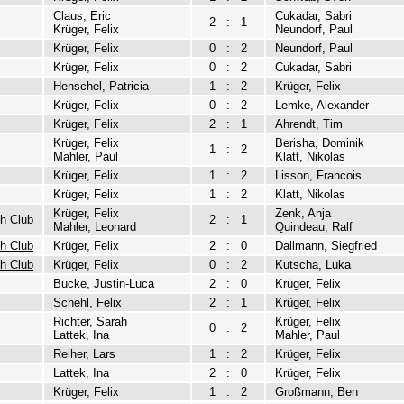
Claus, Eric
Cukadar, Sabri
2
:
1
Krüger, Felix
Neundorf, Paul
Krüger, Felix
0
:
2
Neundorf, Paul
Krüger, Felix
0
:
2
Cukadar, Sabri
Henschel, Patricia
1
:
2
Krüger, Felix
Krüger, Felix
0
:
2
Lemke, Alexander
Krüger, Felix
2
:
1
Ahrendt, Tim
Krüger, Felix
Berisha, Dominik
1
:
2
Mahler, Paul
Klatt, Nikolas
Krüger, Felix
1
:
2
Lisson, Francois
Krüger, Felix
1
:
2
Klatt, Nikolas
Krüger, Felix
Zenk, Anja
uh Club
2
:
1
Mahler, Leonard
Quindeau, Ralf
uh Club
Krüger, Felix
2
:
0
Dallmann, Siegfried
uh Club
Krüger, Felix
0
:
2
Kutscha, Luka
Bucke, Justin-Luca
2
:
0
Krüger, Felix
Schehl, Felix
2
:
1
Krüger, Felix
Richter, Sarah
Krüger, Felix
0
:
2
Lattek, Ina
Mahler, Paul
Reiher, Lars
1
:
2
Krüger, Felix
Lattek, Ina
2
:
0
Krüger, Felix
Krüger, Felix
1
:
2
Großmann, Ben